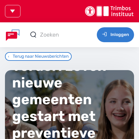
Inloggen
OKO groeit
Terug naar Nieuwsberichten
verder: zeven
nieuwe
gemeenten
gestart met
preventieve