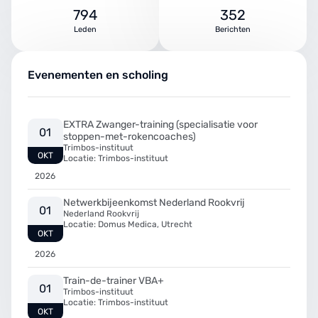
794
352
Leden
Berichten
Evenementen en scholing
EXTRA Zwanger-training (specialisatie voor
01
stoppen-met-rokencoaches)
Trimbos-instituut
OKT
Locatie: Trimbos-instituut
2026
Netwerkbijeenkomst Nederland Rookvrij
01
Nederland Rookvrij
Locatie: Domus Medica, Utrecht
OKT
2026
Train-de-trainer VBA+
01
Trimbos-instituut
Locatie: Trimbos-instituut
OKT